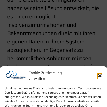
haben wir eine Lösung entwickelt, die
es Ihnen ermöglicht,
Insolvenzinformationen und
Bekanntmachungen direkt mit Ihren
eigenen Daten in Ihrem System
abzugleichen. Im Gegensatz zu
herkömmlichen Anbietern müssen
Sie bei unserem Insolvenzmonitoring
Cookie-Zustimmung
INSO
REPORT
keine spezifischen
verwalten
Anfragen zu Ihren Debitoren oder
Um dir ein optimales Erlebnis zu bieten, verwenden wir Technologien wie
Kreditoren stellen. Stattdessen
Cookies, um Geräteinformationen zu speichern und/oder darauf
zuzugreifen. Wenn du diesen Technologien zustimmst, können wir Daten
verarbeitet ein Dienstprogramm mit
wie das Surfverhalten oder eindeutige IDs auf dieser Website verarbeiten.
Wenn du deine Zustimmung nicht erteilst oder zurückziehst, können