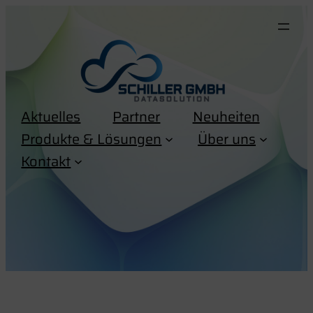
Zum
Inhalt
springen
Aktuelles
Partner
Neuheiten
Produkte & Lösungen
Über uns
Kontakt