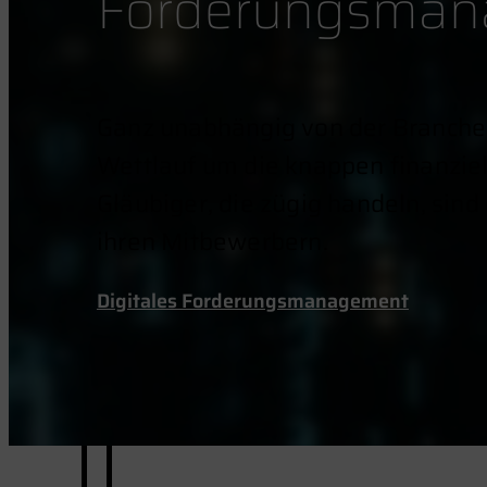
Forderungsman
Ganz unabhängig von der Branche b
Wettlauf um die knappen finanzie
Gläubiger, die zügig handeln, sind
ihren Mitbewerbern.
Digitales Forderungsmanagement