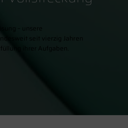
Lösung – unsere
ndesweit seit vierzig Jahren
füllung ihrer Aufgaben.