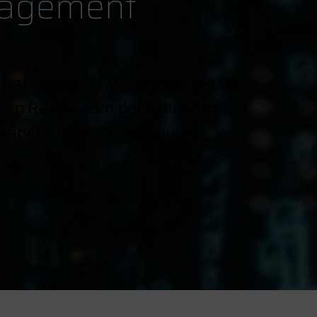
agement
efinden sich alle Kreditoren im
llen Ressourcen der Schuldner.
 dabei im Vorteil gegenüber