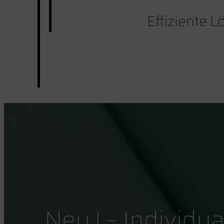
Effiziente L
Neu ! – Individu