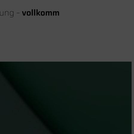
kung –
vollkomm