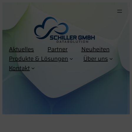
Zum
Inhalt
springen
Aktuelles
Partner
Neuheiten
Produkte & Lösungen
Über uns
Kontakt