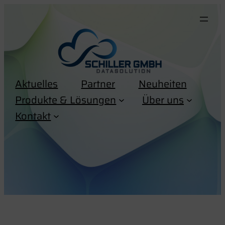
Zum
Inhalt
springen
Aktuelles
Partner
Neuheiten
Produkte & Lösungen
Über uns
Kontakt