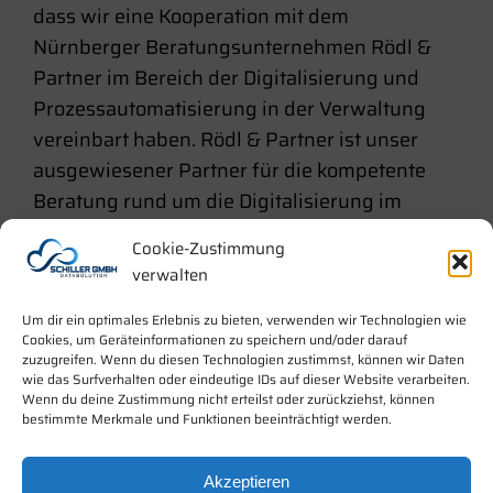
dass wir eine Kooperation mit dem
Nürnberger Beratungsunternehmen Rödl &
Partner im Bereich der Digitalisierung und
Prozessautomatisierung in der Verwaltung
vereinbart haben. Rödl & Partner ist unser
ausgewiesener Partner für die kompetente
Beratung rund um die Digitalisierung im
Forderungsmanagement. Das Unternehmen
Cookie-Zustimmung
verfügt über mehr als 30 Jahre Erfahrung…
verwalten
August 26, 2023
Um dir ein optimales Erlebnis zu bieten, verwenden wir Technologien wie
Cookies, um Geräteinformationen zu speichern und/oder darauf
zuzugreifen. Wenn du diesen Technologien zustimmst, können wir Daten
wie das Surfverhalten oder eindeutige IDs auf dieser Website verarbeiten.
Wenn du deine Zustimmung nicht erteilst oder zurückziehst, können
bestimmte Merkmale und Funktionen beeinträchtigt werden.
Akzeptieren